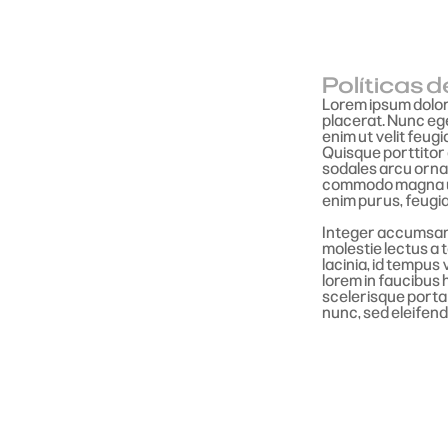
Políticas 
Lorem ipsum dolor
placerat. Nunc ege
enim ut velit feugi
Quisque porttitor 
sodales arcu ornar
commodo magna ul
enim purus, feugia
Integer accumsan 
molestie lectus a 
lacinia, id tempus
lorem in faucibus 
scelerisque porta 
nunc, sed eleifend