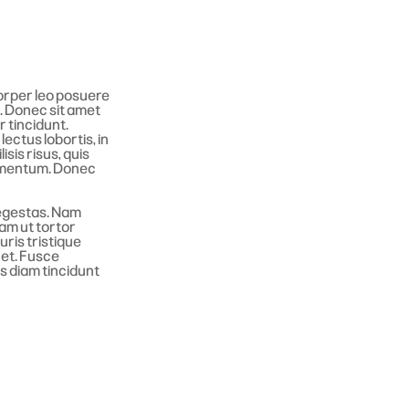
corper leo posuere
m. Donec sit amet
r tincidunt.
ectus lobortis, in
sis risus, quis
imentum. Donec
 egestas. Nam
iam ut tortor
uris tristique
 et. Fusce
os diam tincidunt