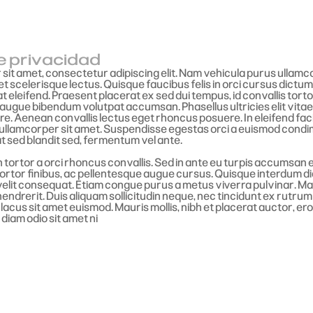
de privacidad
 sit amet, consectetur adipiscing elit. Nam vehicula purus ullam
t scelerisque lectus. Quisque faucibus felis in orci cursus dictu
at eleifend. Praesent placerat ex sed dui tempus, id convallis torto
augue bibendum volutpat accumsan. Phasellus ultricies elit vitae l
e. Aenean convallis lectus eget rhoncus posuere. In eleifend facili
lamcorper sit amet. Suspendisse egestas orci a euismod cond
t sed blandit sed, fermentum vel ante.
tortor a orci rhoncus convallis. Sed in ante eu turpis accumsan
tortor finibus, ac pellentesque augue cursus. Quisque interdum d
 velit consequat. Etiam congue purus a metus viverra pulvinar. Ma
hendrerit. Duis aliquam sollicitudin neque, nec tincidunt ex rutrum
lacus sit amet euismod. Mauris mollis, nibh et placerat auctor, er
 diam odio sit amet ni